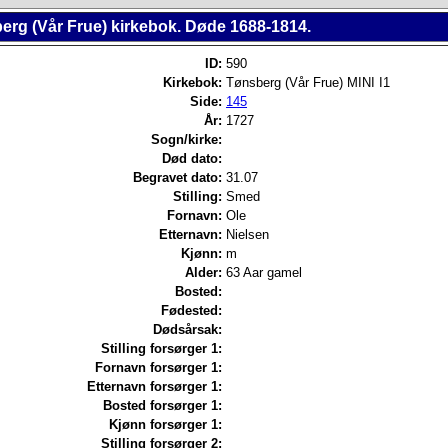
erg (Vår Frue) kirkebok. Døde 1688-1814.
ID:
590
Kirkebok:
Tønsberg (Vår Frue) MINI I1
Side:
145
År:
1727
Sogn/kirke:
Død dato:
Begravet dato:
31.07
Stilling:
Smed
Fornavn:
Ole
Etternavn:
Nielsen
Kjønn:
m
Alder:
63 Aar gamel
Bosted:
Fødested:
Dødsårsak:
Stilling forsørger 1:
Fornavn forsørger 1:
Etternavn forsørger 1:
Bosted forsørger 1:
Kjønn forsørger 1:
Stilling forsørger 2: