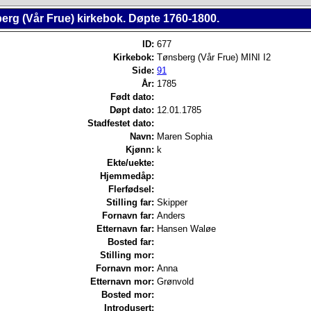
erg (Vår Frue) kirkebok. Døpte 1760-1800.
ID:
677
Kirkebok:
Tønsberg (Vår Frue) MINI I2
Side:
91
År:
1785
Født dato:
Døpt dato:
12.01.1785
Stadfestet dato:
Navn:
Maren Sophia
Kjønn:
k
Ekte/uekte:
Hjemmedåp:
Flerfødsel:
Stilling far:
Skipper
Fornavn far:
Anders
Etternavn far:
Hansen Waløe
Bosted far:
Stilling mor:
Fornavn mor:
Anna
Etternavn mor:
Grønvold
Bosted mor:
Introdusert: