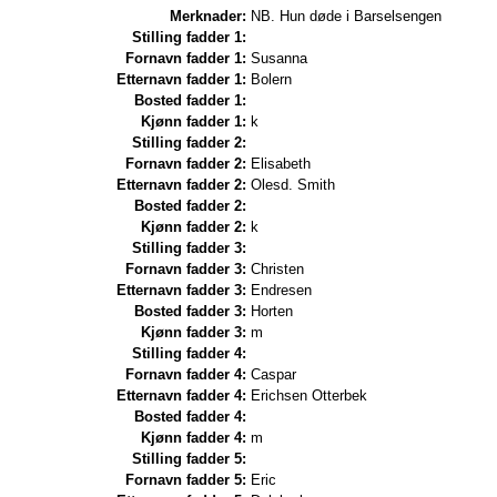
Merknader:
NB. Hun døde i Barselsengen
Stilling fadder 1:
Fornavn fadder 1:
Susanna
Etternavn fadder 1:
Bolern
Bosted fadder 1:
Kjønn fadder 1:
k
Stilling fadder 2:
Fornavn fadder 2:
Elisabeth
Etternavn fadder 2:
Olesd. Smith
Bosted fadder 2:
Kjønn fadder 2:
k
Stilling fadder 3:
Fornavn fadder 3:
Christen
Etternavn fadder 3:
Endresen
Bosted fadder 3:
Horten
Kjønn fadder 3:
m
Stilling fadder 4:
Fornavn fadder 4:
Caspar
Etternavn fadder 4:
Erichsen Otterbek
Bosted fadder 4:
Kjønn fadder 4:
m
Stilling fadder 5:
Fornavn fadder 5:
Eric