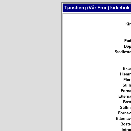
Tønsberg (Vår Frue) kirkebok
Ki
Fød
Døp
Stadfeste
Ekte
Hjem
Fler
Still
Forna
Etterna
Bost
Stilli
Fornav
Etterna
Boste
Intro