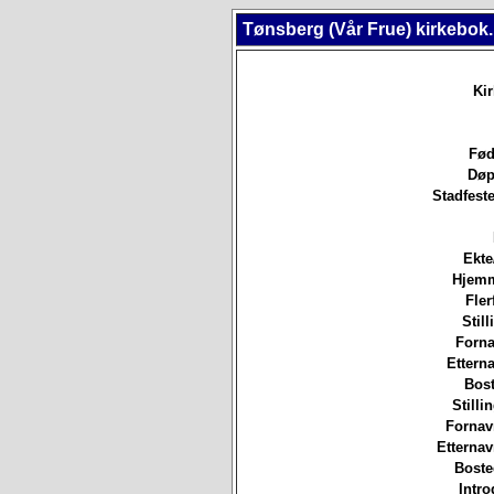
Tønsberg (Vår Frue) kirkebok
Ki
Fød
Døp
Stadfeste
Ekte
Hjem
Fler
Still
Forna
Etterna
Bost
Stilli
Fornav
Etterna
Boste
Intro