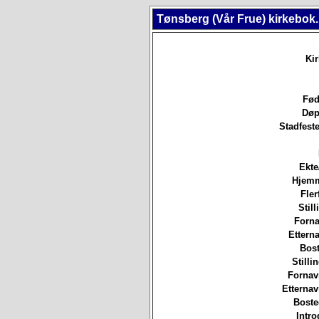
Tønsberg (Vår Frue) kirkebok
Ki
Fød
Døp
Stadfeste
Ekte
Hjem
Fler
Still
Forna
Etterna
Bost
Stilli
Fornav
Etterna
Boste
Intro