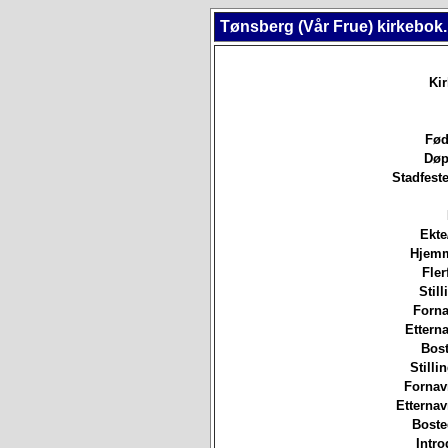
Tønsberg (Vår Frue) kirkebok
Ki
Fød
Døp
Stadfeste
Ekte
Hjem
Fler
Still
Forna
Etterna
Bost
Stilli
Fornav
Etterna
Boste
Intro