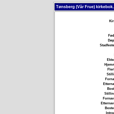
Tønsberg (Vår Frue) kirkebok
Ki
Fød
Døp
Stadfeste
Ekte
Hjem
Fler
Still
Forna
Etterna
Bost
Stilli
Fornav
Etterna
Boste
Intro