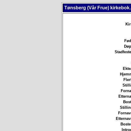
Tønsberg (Vår Frue) kirkebok
Ki
Fød
Døp
Stadfeste
Ekte
Hjem
Fler
Still
Forna
Etterna
Bost
Stilli
Fornav
Etterna
Boste
Intro