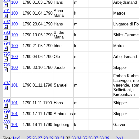
100
1790
01.03.1790
Hans
m
Arbejdsmand
791
Anna
100
1790
01.04.1790
k
Matros
Maria
792
100
1790
23.04.1790
Hans
m
Livgarde til F
793
Birthe
100
1790
19.05.1790
k
Skibs-Tømme
Maria
794
100
1790
21.05.1790
Idde
k
Matros
795
100
1790
04.06.1790
Ole
m
Arbejdsmand
796
100
1790
30.10.1790
Jacob
m
Skipper
Forhen Kiøbm
Laurvigen, me
797
101
1790
01.11.1790
Samuel
m
værende, so
Sollicitant, i
Kiøbenhavn
798
101
1790
11.11.1790
Hans
m
Skipper
799
101
1790
17.11.1790
Ambrosius
m
Skipper
800
101
1790
18.11.1790
Ingeborg
k
Garver
Side:
[<<]
...
25
26
27
28
29
30
31
32
33
34
35
36
37
38
39
...
[>>]