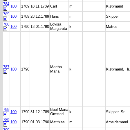
784
100
1789
18.11.1789
Carl
m
Kiøbmand
785
100
1789
28.12.1789
Hans
m
Skipper
786
Lovisa
100
1790
13.01.1790
k
Matros
Margareta
787
Martha
100
1790
k
Kiøbmand, Hr.
Maria
788
Boel Maria
100
1790
31.12.1789
k
Skipper, Sr.
Omsted
789
100
1790
01.03.1790
Matthias
m
Arbejdsmand
790