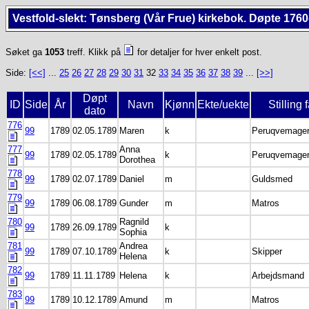
Vestfold-slekt: Tønsberg (Vår Frue) kirkebok. Døpte 1760
Søket ga
1053
treff. Klikk på
for detaljer for hver enkelt post.
Side:
[<<]
...
25
26
27
28
29
30
31
32
33
34
35
36
37
38
39
...
[>>]
Døpt
ID
Side
År
Navn
Kjønn
Ekte/uekte
Stilling 
dato
776
99
1789
02.05.1789
Maren
k
Peruqvemage
777
Anna
99
1789
02.05.1789
k
Peruqvemage
Dorothea
778
99
1789
02.07.1789
Daniel
m
Guldsmed
779
99
1789
06.08.1789
Gunder
m
Matros
780
Ragnild
99
1789
26.09.1789
k
Sophia
781
Andrea
99
1789
07.10.1789
k
Skipper
Helena
782
99
1789
11.11.1789
Helena
k
Arbejdsmand
783
99
1789
10.12.1789
Amund
m
Matros