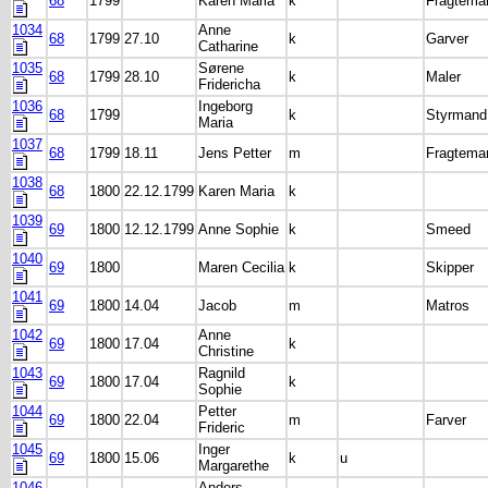
68
1799
Karen Maria
k
Fragtema
1034
Anne
68
1799
27.10
k
Garver
Catharine
1035
Sørene
68
1799
28.10
k
Maler
Fridericha
1036
Ingeborg
68
1799
k
Styrmand
Maria
1037
68
1799
18.11
Jens Petter
m
Fragtema
1038
68
1800
22.12.1799
Karen Maria
k
1039
69
1800
12.12.1799
Anne Sophie
k
Smeed
1040
69
1800
Maren Cecilia
k
Skipper
1041
69
1800
14.04
Jacob
m
Matros
1042
Anne
69
1800
17.04
k
Christine
1043
Ragnild
69
1800
17.04
k
Sophie
1044
Petter
69
1800
22.04
m
Farver
Frideric
1045
Inger
69
1800
15.06
k
u
Margarethe
1046
Anders