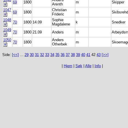
69
1800
m
Skipper
Arenth
1047
Christian
69
1800
m
Skibsrehd
Frideric
1048
Sophie
70
1800
14.09
k
Snedker
Magdalene
1049
70
1800
21.09
Anders
m
Arbeyds
1050
Anders
70
1800
m
Skoemag
Otherbek
Side:
[<<]
...
29
30
31
32
33
34
35
36
37
38
39
40
41
42
43
[>>]
|
Hjem
|
Søk
|
Alle
|
Info
|