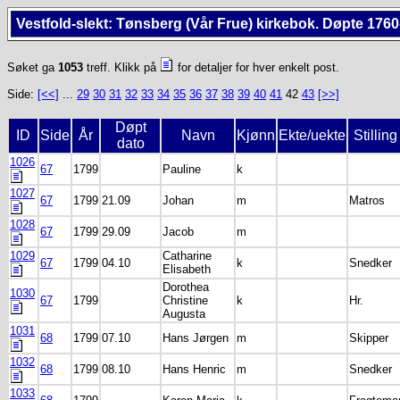
Vestfold-slekt: Tønsberg (Vår Frue) kirkebok. Døpte 1760
Søket ga
1053
treff. Klikk på
for detaljer for hver enkelt post.
Side:
[<<]
...
29
30
31
32
33
34
35
36
37
38
39
40
41
42
43
[>>]
Døpt
ID
Side
År
Navn
Kjønn
Ekte/uekte
Stilling
dato
1026
67
1799
Pauline
k
1027
67
1799
21.09
Johan
m
Matros
1028
67
1799
29.09
Jacob
m
1029
Catharine
67
1799
04.10
k
Snedker
Elisabeth
Dorothea
1030
67
1799
Christine
k
Hr.
Augusta
1031
68
1799
07.10
Hans Jørgen
m
Skipper
1032
68
1799
08.10
Hans Henric
m
Snedker
1033