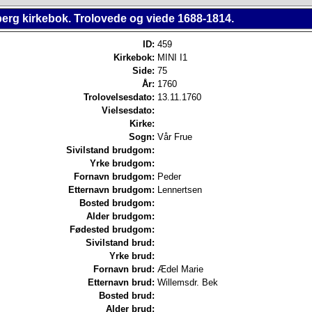
erg kirkebok. Trolovede og viede 1688-1814.
ID:
459
Kirkebok:
MINI I1
Side:
75
År:
1760
Trolovelsesdato:
13.11.1760
Vielsesdato:
Kirke:
Sogn:
Vår Frue
Sivilstand brudgom:
Yrke brudgom:
Fornavn brudgom:
Peder
Etternavn brudgom:
Lennertsen
Bosted brudgom:
Alder brudgom:
Fødested brudgom:
Sivilstand brud:
Yrke brud:
Fornavn brud:
Ædel Marie
Etternavn brud:
Willemsdr. Bek
Bosted brud:
Alder brud: