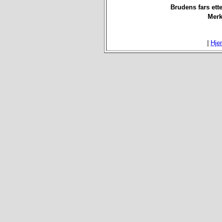
Brudens fars ett
Merk
|
Hje