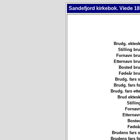
Sandefjord kirkebok. Viede 18
Brudg. ektesk
Stilling b
Fornavn br
Etternavn br
Bosted br
Fødeår br
Brudg. fars st
Brudg. fars f
Brudg. fars ett
Brud ektesk
Stillin
Fornavn
Etternav
Bosted
Fødeår
Brudens fars st
Brudens fars f