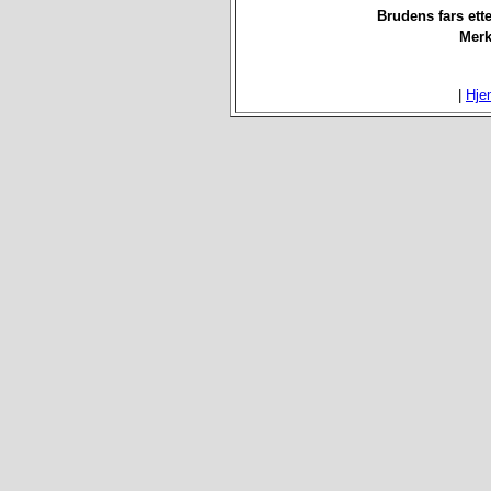
Brudens fars ett
Merk
|
Hje