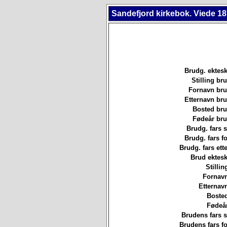
Sandefjord kirkebok. Viede 18
Brudg. ektesk
Stilling b
Fornavn br
Etternavn br
Bosted br
Fødeår br
Brudg. fars st
Brudg. fars f
Brudg. fars ett
Brud ektesk
Stillin
Fornavn
Etternav
Bosted
Fødeår
Brudens fars st
Brudens fars f