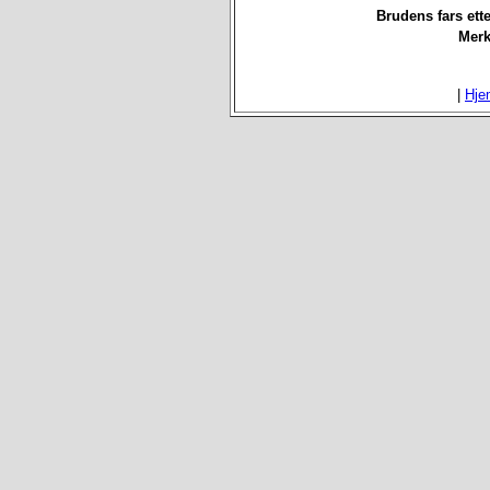
Brudens fars ett
Merk
|
Hje