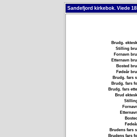
Sandefjord kirkebok. Viede 18
Brudg. ektesk
Stilling b
Fornavn br
Etternavn br
Bosted br
Fødeår br
Brudg. fars st
Brudg. fars f
Brudg. fars ett
Brud ektesk
Stillin
Fornavn
Etternav
Bosted
Fødeår
Brudens fars st
Brudens fars f