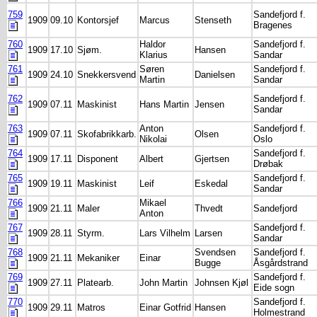
759
Sandefjord f.
1909
09.10
Kontorsjef
Marcus
Stenseth
Bragenes
760
Haldor
Sandefjord f.
1909
17.10
Sjøm.
Hansen
Klarius
Sandar
761
Søren
Sandefjord f.
1909
24.10
Snekkersvend
Danielsen
Martin
Sandar
762
Sandefjord f.
1909
07.11
Maskinist
Hans Martin
Jensen
Sandar
763
Anton
Sandefjord f.
1909
07.11
Skofabrikkarb.
Olsen
Nikolai
Oslo
764
Sandefjord f.
1909
17.11
Disponent
Albert
Gjertsen
Drøbak
765
Sandefjord f.
1909
19.11
Maskinist
Leif
Eskedal
Sandar
766
Mikael
1909
21.11
Maler
Thvedt
Sandefjord
Anton
767
Sandefjord f.
1909
28.11
Styrm.
Lars Vilhelm
Larsen
Sandar
768
Svendsen
Sandefjord f.
1909
21.11
Mekaniker
Einar
Bugge
Åsgårdstrand
769
Sandefjord f.
1909
27.11
Platearb.
John Martin
Johnsen Kjøl
Eide sogn
770
Sandefjord f.
1909
29.11
Matros
Einar Gotfrid
Hansen
Holmestrand