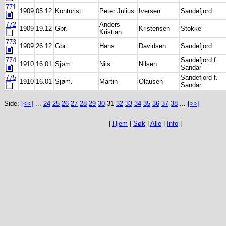
771
1909
05.12
Kontorist
Peter Julius
Iversen
Sandefjord
772
Anders
1909
19.12
Gbr.
Kristensen
Stokke
Kristian
773
1909
26.12
Gbr.
Hans
Davidsen
Sandefjord
774
Sandefjord f.
1910
16.01
Sjøm.
Nils
Nilsen
Sandar
775
Sandefjord f.
1910
16.01
Sjøm.
Martin
Olausen
Sandar
Side:
[<<]
...
24
25
26
27
28
29
30
31
32
33
34
35
36
37
38
...
[>>]
|
Hjem
|
Søk
|
Alle
|
Info
|