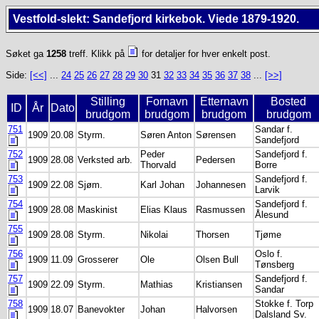
Vestfold-slekt: Sandefjord kirkebok. Viede 1879-1920.
Søket ga
1258
treff. Klikk på
for detaljer for hver enkelt post.
Side:
[<<]
...
24
25
26
27
28
29
30
31
32
33
34
35
36
37
38
...
[>>]
Stilling
Fornavn
Etternavn
Bosted
ID
År
Dato
brudgom
brudgom
brudgom
brudgom
751
Sandar f.
1909
20.08
Styrm.
Søren Anton
Sørensen
Sandefjord
752
Peder
Sandefjord f.
1909
28.08
Verksted arb.
Pedersen
Thorvald
Borre
753
Sandefjord f.
1909
22.08
Sjøm.
Karl Johan
Johannesen
Larvik
754
Sandefjord f.
1909
28.08
Maskinist
Elias Klaus
Rasmussen
Ålesund
755
1909
28.08
Styrm.
Nikolai
Thorsen
Tjøme
756
Oslo f.
1909
11.09
Grosserer
Ole
Olsen Bull
Tønsberg
757
Sandefjord f.
1909
22.09
Styrm.
Mathias
Kristiansen
Sandar
758
Stokke f. Torp
1909
18.07
Banevokter
Johan
Halvorsen
Dalsland Sv.