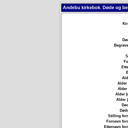
Andebu kirkebok. Døde og be
Ki
Død
Begrave
S
Fo
Ett
B
Ald
Alder
Alder 
Alder (
Alder (
Død
Døds
Stilling for
Fornavn for
Etternavn for