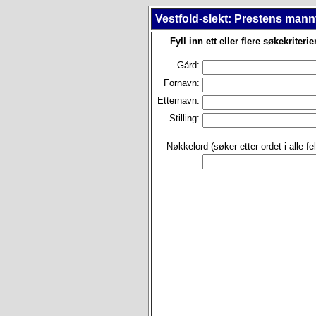
Vestfold-slekt: Prestens mann
Fyll inn ett eller flere søkekriterie
Gård:
Fornavn:
Etternavn:
Stilling:
Nøkkelord (søker etter ordet i alle fel