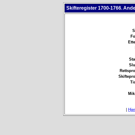
Skifteregister 1700-1766. And
S
Fo
Ett
Sta
Slu
Rettspro
Skiftepro
Ti
Mik
|
Hje