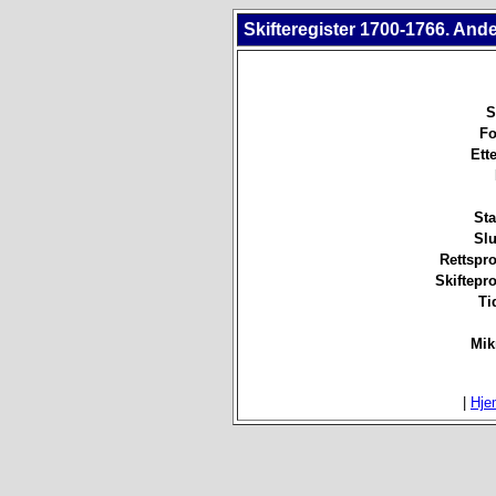
Skifteregister 1700-1766. And
S
Fo
Ett
Sta
Slu
Rettspro
Skiftepro
Ti
Mik
|
Hje