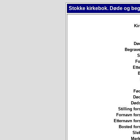
Stokke kirkebok. Døde og beg
Ki
Død
Begrave
S
Fo
Ett
B
Fød
Død
Døds
Stilling for
Fornavn for
Etternavn for
Bosted for
Sle
Merk