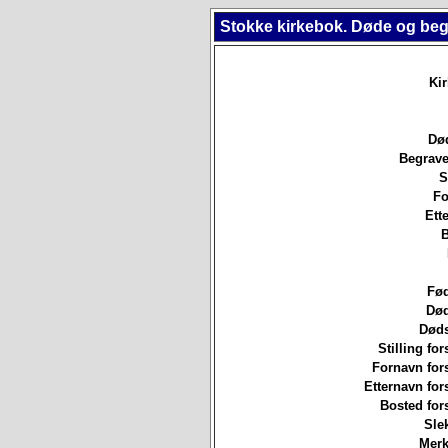
Stokke kirkebok. Døde og beg
Ki
Død
Begrave
S
Fo
Ett
B
Fød
Død
Døds
Stilling for
Fornavn for
Etternavn for
Bosted for
Sle
Merk