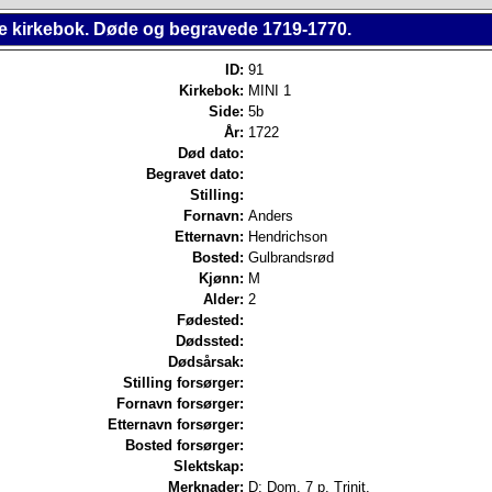
e kirkebok. Døde og begravede 1719-1770.
ID:
91
Kirkebok:
MINI 1
Side:
5b
År:
1722
Død dato:
Begravet dato:
Stilling:
Fornavn:
Anders
Etternavn:
Hendrichson
Bosted:
Gulbrandsrød
Kjønn:
M
Alder:
2
Fødested:
Dødssted:
Dødsårsak:
Stilling forsørger:
Fornavn forsørger:
Etternavn forsørger:
Bosted forsørger:
Slektskap:
Merknader:
D: Dom. 7 p. Trinit.