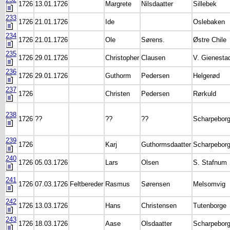
1726
13.01.1726
Margrete
Nilsdaatter
Sillebek
233
1726
21.01.1726
Ide
Oslebaken
234
1726
21.01.1726
Ole
Sørens.
Østre Chile
235
1726
29.01.1726
Christopher
Clausen
V. Gienesta
236
1726
29.01.1726
Guthorm
Pedersen
Helgerød
237
1726
Christen
Pedersen
Rørkuld
238
1726
??
??
??
Scharpebor
239
1726
Karj
Guthormsdaatter
Scharpebor
240
1726
05.03.1726
Lars
Olsen
S. Stafnum
241
1726
07.03.1726
Feltbereder
Rasmus
Sørensen
Melsomvig
242
1726
13.03.1726
Hans
Christensen
Tutenborge
243
1726
18.03.1726
Aase
Olsdaatter
Scharpebor