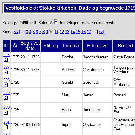
Vestfold-slekt: Stokke kirkebok. Døde og begravede 171
Søket ga
2490
treff. Klikk på
for detaljer for hver enkelt post.
Side:
[<<]
...
3
4
5
6
7
8
9
10
11
12
13
14
15
16
17
...
[>>]
Begravet
ID
År
Stilling
Fornavn
Etternavn
Bosted
dato
226
1725
20.11.1725
Dorthe
Jacobsdaatter
Østre Borge
227
Tangen paa
1725
30.11.1725
Anders
Christensen
Vejerland
228
Øfre
1725
Gunild
Sørensd.
Miøkenes
229
1725
Marj
Jensd.
Rostad
230
N. Rørk??
1725
Hans
Jacobsen
Eye
Qvernestue
231
1726
02.01.1726
Inger
Olsdaatter
paa Fosnæ
Eye
232