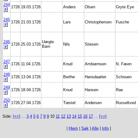
244
1726
19.03.1726
Anders
Olsen
Gryte Eye
245
1726
21.03.1726
Lars
Christophersen
Fusche
246
Uægte
1726
25.03.1726
Nils
Stiesen
Barn
247
1726
11.04.1726
Knud
Ambiørnsen
N. Fæen
248
1726
13.04.1726
Berthe
Hansdaatter
Schouen
249
1726
18.04.1726
Knud
Hansen
Rae
250
1726
27.04.1726
Tiøstel
Andersen
Russeltved
Side:
[<<]
...
3
4
5
6
7
8
9
10
11
12
13
14
15
16
17
...
[>>]
|
Hjem
|
Søk
|
Alle
|
Info
|