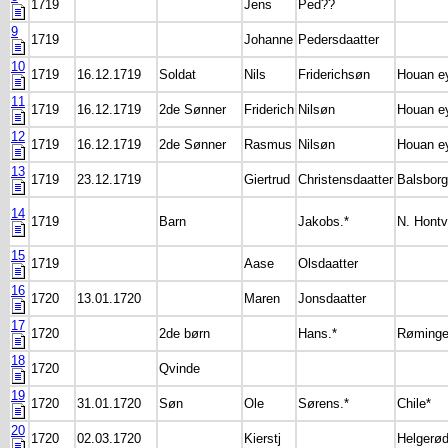
1719
Jens
Ped??
9
1719
Johanne
Pedersdaatter
10
1719
16.12.1719
Soldat
Nils
Friderichsøn
Houan e
11
1719
16.12.1719
2de Sønner
Friderich
Nilsøn
Houan e
12
1719
16.12.1719
2de Sønner
Rasmus
Nilsøn
Houan e
13
1719
23.12.1719
Giertrud
Christensdaatter
Balsbor
14
1719
Barn
Jakobs.*
N. Hontv
15
1719
Aase
Olsdaatter
16
1720
13.01.1720
Maren
Jonsdaatter
17
1720
2de børn
Hans.*
Røminge
18
1720
Qvinde
19
1720
31.01.1720
Søn
Ole
Sørens.*
Chile*
20
1720
02.03.1720
Kierstj
Helgerø