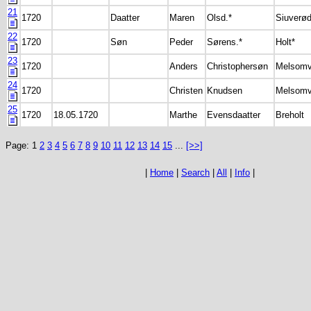
21
1720
Daatter
Maren
Olsd.*
Siuverød
22
1720
Søn
Peder
Sørens.*
Holt*
23
1720
Anders
Christophersøn
Melsomv
24
1720
Christen
Knudsen
Melsomv
25
1720
18.05.1720
Marthe
Evensdaatter
Breholt
Page: 1
2
3
4
5
6
7
8
9
10
11
12
13
14
15
...
[>>]
|
Home
|
Search
|
All
|
Info
|