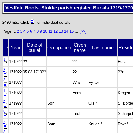
Vestfold Roots: Stokke parish register. Burials 1719-1770
2490
hits. Click
for individual details.
Page: 1
2
3
4
5
6
7
8
9
10
11
12
13
14
15
...
[>>]
Date of
Given
ID
Year
Occupation
Last name
Resid
burial
name
1
1719??
??
??
Fetja
2
1719??
05.08.1719??
??
??r
3
1719??
??ns
Rytter
4
1719??
Hans
Krogen
5
1719??
Søn
Ols.*
S. Borge
6
1719??
Erich
Scharpe
7
1719??
Barn
Knuds.*
Rove*
8