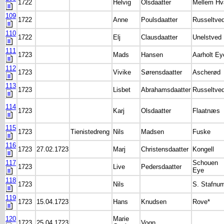
1722
Helvig
Olsdaatter
Mellem Hv
109
1722
Anne
Poulsdaatter
Russeltve
110
1722
Elj
Clausdaatter
Unelstved
111
1723
Mads
Hansen
Aarholt Ey
112
1723
Vivike
Sørensdaatter
Ascherød
113
1723
Lisbet
Abrahamsdaatter
Russeltve
114
1723
Karj
Olsdaatter
Flaatnæs
115
1723
Tienistedreng
Nils
Madsen
Fuske
116
1723
27.02.1723
Marj
Christensdaatter
Kongell
117
Schouen
1723
Live
Pedersdaatter
Eye
118
1723
Nils
S. Stafnu
119
1723
15.04.1723
Hans
Knudsen
Rove*
120
Marie
1723
25.04.1723
Vogn