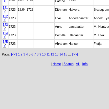
Catrine
121
1723
18.04.1723
Dithman
Halvors.
Brateqver
122
1723
Live
Andersdaatter
Anholt Ey
123
1723
Anne
Larsdaatter
M. Hontve
124
1723
Pernille
Olsdaatter
M. Hvall
125
1723
Abraham
Hansen
Fietja
Page:
[<<]
1
2
3
4
5
6
7
8
9
10
11
12
13
14
15
...
[>>]
|
Home
|
Search
|
All
|
Info
|