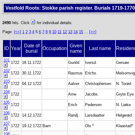
Vestfold Roots: Stokke parish register. Burials 1719-1770
2490
hits. Click
for individual details.
Page:
[<<]
1
2
3
4
5
6
7
8
9
10
11
12
13
14
15
...
[>>]
Date of
Given
ID
Year
Occupation
Last name
Residen
burial
name
101
1722
18.11.1722
Gunild
Iversd.
Gersøe
102
1722
30.11.1722
Rasmus
Erichs.
Melsomvig
103
1722
04.12.1722
Aalver
Christophersen
N. Torød
104
1722
Arne
Jacobs.
Gryte Eye
105
1722
Erich
Pedersen
N. Liøke
106
1722
14.12.1722
Randj
Larsdaatter
Helgerød
107
1722
19.12.1722
Barn
Ols.*
Klaastad*
108