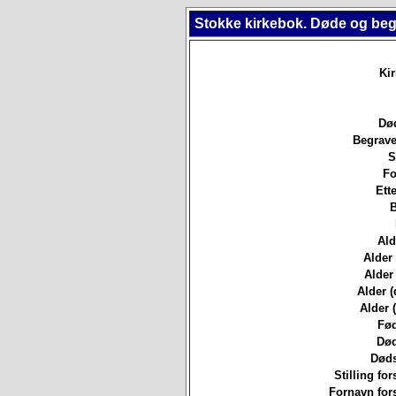
Stokke kirkebok. Døde og beg
Ki
Død
Begrave
S
Fo
Ett
B
Ald
Alder
Alder 
Alder (
Alder (
Fød
Død
Døds
Stilling for
Fornavn for