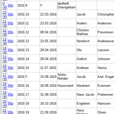
9
dødfødt
95b
1816
9
!!
Drængebarn
10
95b
1816
10
22.03.1816
Jacob
Christophe
11
95b
1816
11
23.03.1816
Anders
Andersen
12
Christen
95b
1816
12
08.04.1816
Prevensen
Mathias
13
95b
1816
12
23.05.1816
Hendrich
Andreasse
14
95b
1816
13
28.04.1816
Ole
Larssen
15
95b
1816
14
28.04.1816
Gullich
Johnsen
16
95b
1816
15
11.07.1816
Andreas
Hanss.
17
Skibs-
95b
1816
!!
15.08.1816
Jacob
And. Engø
Rehder
18
95b
1816
16
18.08.1816
Huusmand
Abraham
Evensen
19
95b
1816
17
31.08.1816
Hans Jacob
Prebensen
20
95b
1816
18
18.10.1816
Engebret
Hanssen
21
Hans
95b
1816
19
21.09.1816
Olsen