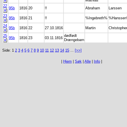
Mathias
22
95b
1816
20
!!
Abraham
Larssen
23
95b
1816
21
!!
%Ingebreth%
%Hansse
24
95b
1816
22
27.10.1816
Martin
Christophe
25
dødfødt
95b
1816
23
03.11.1816
Drængebarn
Side: 1
2
3
4
5
6
7
8
9
10
11
12
13
14
15
...
[>>]
|
Hjem
|
Søk
|
Alle
|
Info
|