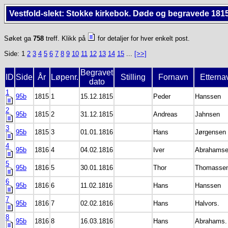
Vestfold-slekt: Stokke kirkebok. Døde og begravede 181
Søket ga
758
treff. Klikk på
for detaljer for hver enkelt post.
Side: 1
2
3
4
5
6
7
8
9
10
11
12
13
14
15
...
[>>]
Begravet
ID
Side
År
Løpenr.
Stilling
Fornavn
Etterna
dato
1
95b
1815
1
15.12.1815
Peder
Hanssen
2
95b
1815
2
31.12.1815
Andreas
Jahnsen
3
95b
1815
3
01.01.1816
Hans
Jørgensen
4
95b
1816
4
04.02.1816
Iver
Abrahams
5
95b
1816
5
30.01.1816
Thor
Thomasse
6
95b
1816
6
11.02.1816
Hans
Hanssen
7
95b
1816
7
02.02.1816
Hans
Halvors.
8
95b
1816
8
16.03.1816
Hans
Abrahams.