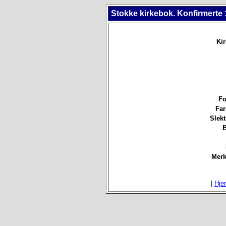
Stokke kirkebok. Konfirmerte 
Ki
Fo
Far
Slek
B
Merk
|
Hje