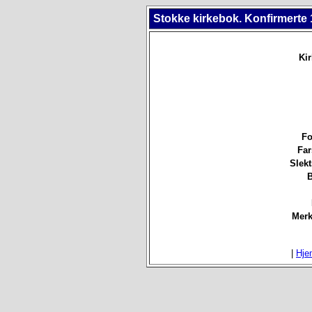
Stokke kirkebok. Konfirmerte 
Ki
Fo
Far
Slek
B
Merk
|
Hje