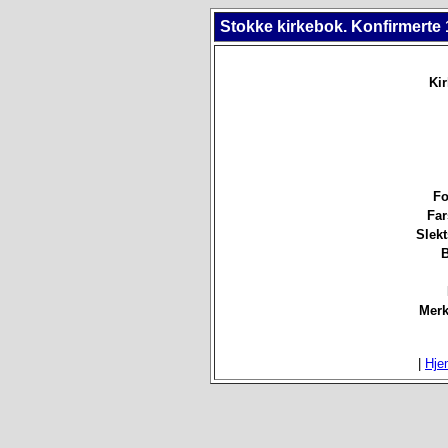
Stokke kirkebok. Konfirmerte 
Ki
Fo
Far
Slek
B
Merk
|
Hje