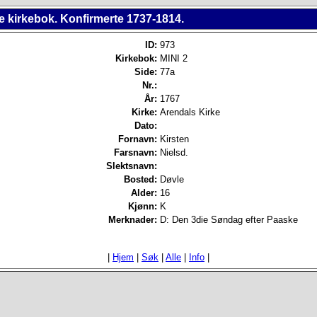
e kirkebok. Konfirmerte 1737-1814.
ID:
973
Kirkebok:
MINI 2
Side:
77a
Nr.:
År:
1767
Kirke:
Arendals Kirke
Dato:
Fornavn:
Kirsten
Farsnavn:
Nielsd.
Slektsnavn:
Bosted:
Døvle
Alder:
16
Kjønn:
K
Merknader:
D: Den 3die Søndag efter Paaske
|
Hjem
|
Søk
|
Alle
|
Info
|