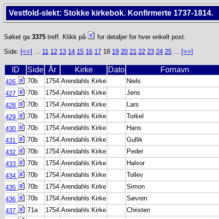
Vestfold-slekt: Stokke kirkebok. Konfirmerte 1737-1814.
Søket ga
3375
treff. Klikk på
for detaljer for hver enkelt post.
Side:
[<<]
...
11
12
13
14
15
16
17
18
19
20
21
22
23
24
25
...
[>>]
ID
Side
År
Kirke
Dato
Fornavn
70b
1754
Arendahls Kirke
Niels
426
70b
1754
Arendahls Kirke
Jens
427
70b
1754
Arendahls Kirke
Lars
428
70b
1754
Arendahls Kirke
Torkel
429
70b
1754
Arendahls Kirke
Hans
430
70b
1754
Arendahls Kirke
Gullik
431
70b
1754
Arendahls Kirke
Peder
432
70b
1754
Arendahls Kirke
Halvor
433
70b
1754
Arendahls Kirke
Tollev
434
70b
1754
Arendahls Kirke
Simon
435
70b
1754
Arendahls Kirke
Søvren
436
71a
1754
Arendahls Kirke
Christen
437