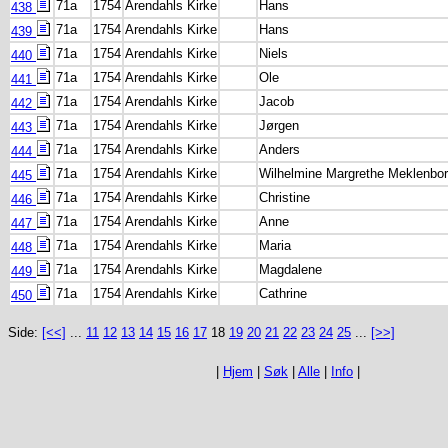
71a
1754
Arendahls Kirke
Hans
438
71a
1754
Arendahls Kirke
Hans
439
71a
1754
Arendahls Kirke
Niels
440
71a
1754
Arendahls Kirke
Ole
441
71a
1754
Arendahls Kirke
Jacob
442
71a
1754
Arendahls Kirke
Jørgen
443
71a
1754
Arendahls Kirke
Anders
444
71a
1754
Arendahls Kirke
Wilhelmine Margrethe Meklenbo
445
71a
1754
Arendahls Kirke
Christine
446
71a
1754
Arendahls Kirke
Anne
447
71a
1754
Arendahls Kirke
Maria
448
71a
1754
Arendahls Kirke
Magdalene
449
71a
1754
Arendahls Kirke
Cathrine
450
Side:
[<<]
...
11
12
13
14
15
16
17
18
19
20
21
22
23
24
25
...
[>>]
|
Hjem
|
Søk
|
Alle
|
Info
|