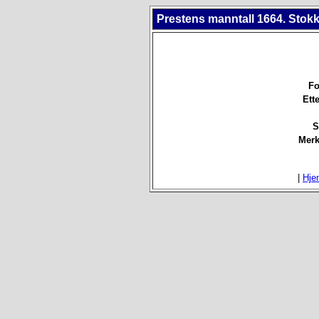
Prestens manntall 1664. Stokk
Fo
Ett
S
Merk
|
Hje