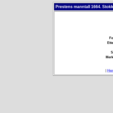
Prestens manntall 1664. Stokk
Fo
Ett
S
Merk
|
Hje