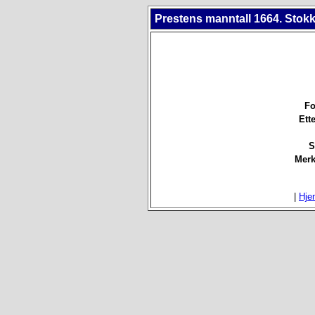
Prestens manntall 1664. Stokk
Fo
Ett
S
Merk
|
Hje