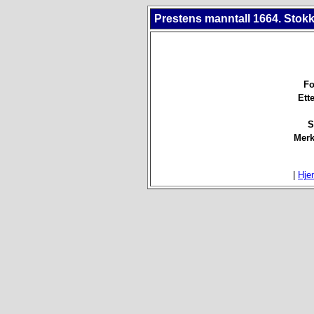
Prestens manntall 1664. Stokk
Fo
Ett
S
Merk
|
Hje