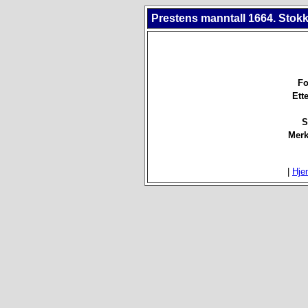
Prestens manntall 1664. Stokk
Fo
Ett
S
Merk
|
Hje