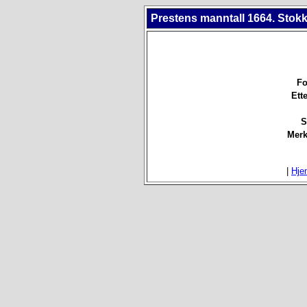
Prestens manntall 1664. Stokk
Fo
Ett
S
Merk
|
Hje