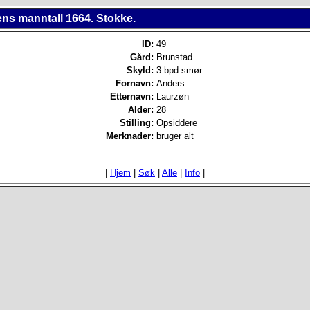
ens manntall 1664. Stokke.
ID:
49
Gård:
Brunstad
Skyld:
3 bpd smør
Fornavn:
Anders
Etternavn:
Laurzøn
Alder:
28
Stilling:
Opsiddere
Merknader:
bruger alt
|
Hjem
|
Søk
|
Alle
|
Info
|