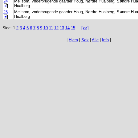
24
Mellsom, vnderbrugende gaarder Houg, Nørdre Hualberg, Søndre Hua
Hualberg
25
Mellsom, vnderbrugende gaarder Houg, Nørdre Hualberg, Søndre Hua
Hualberg
Side: 1
2
3
4
5
6
7
8
9
10
11
12
13
14
15
...
[>>]
|
Hjem
|
Søk
|
Alle
|
Info
|