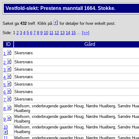
Vestfold-slekt: Prestens manntall 1664. Stokke.
Søket ga
432
treff. Klikk på
for detaljer for hver enkelt post.
Side: 1
2
3
4
5
6
7
8
9
10
11
12
13
14
15
...
[>>]
ID
Gård
Skersnæs
1
Skersnæs
2
Skersnæs
3
Skersnæs
4
Skersnæs
5
Skersnæs
6
Skersnæs
7
Mellsom, vnderbrugende gaarder Houg, Nørdre Hualberg, Søndre Hua
8
Hualberg
Mellsom, vnderbrugende gaarder Houg, Nørdre Hualberg, Søndre Hua
9
Hualberg
10
Mellsom, vnderbrugende gaarder Houg, Nørdre Hualberg, Søndre Hua
Hualberg
11
Mellsom, vnderbrugende gaarder Houg, Nørdre Hualberg, Søndre Hua