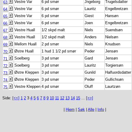
Vestre Var
6 pd smør
Jngeborg
Trugelsdatter
63
Vestre Var
6 pd smør
Lauritz
Engelbretzøn
64
Vestre Var
6 pd smør
Giest
Hansøn
65
Vestre Var
6 pd smør
Joen
Engelbretzøn
66
Vestre Huall
1/2 skpd malt
Niels
Suendsøn
67
Vestre Huall
1/2 skpd malt
Anders
Nielsøn
68
Mellom Huall
2 pd smør
Niels
Knudsen
69
Østre Huall
1 hud 1 1/2 pd smør
Peder
Jensøn
70
Soelberg
3 pd smør
Gard
Jensøn
71
Soelberg
3 pd smør
Lauritz
Torgiersøn
72
Østre Kleppen
3 pd smør
Gunild
Halfuordsdatter
73
Østre Kleppen
3 pd smør
Peder
Gullichsøn
74
Vestre Kleppen
4 pd smør
Oluff
Laurtzøn
75
Side:
[<<]
1
2
3
4
5
6
7
8
9
10
11
12
13
14
15
...
[>>]
|
Hjem
|
Søk
|
Alle
|
Info
|