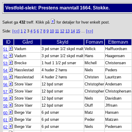
Vestfold-slekt: Prestens manntall 1664. Stokke.
Søket ga
432
treff. Klikk på
for detaljer for hver enkelt post.
Side:
[<<]
1
2
3
4
5
6
7
8
9
10
11
12
13
14
15
...
[>>]
ID
Gård
Skyld
Fornavn
Etternavn
Vadum
3 pd smør 1/2 skpd malt
Vellick
Halffuordsøn
51
Vadum
3 pd smør 1/2 skpd malt
Hans
Haagensøn
52
Brecke
1 hud 1 1/2 pd smør
Michell
Christensøn
53
Hasslestad
4 huder 2 høns
Niels
Peders
54
Hasslestad
4 huder 2 høns
Christen
Lauritzøn
55
Store Vaer
12 bpd smør
Christopher
Andersøn
56
Store Vaer
12 bpd smør
Christopher
Christophersøn
57
Store Vaer
12 bpd smør
Niels
Davidsøn
58
Store Vaer
12 bpd smør
Oluff
Jffrsøn
59
Berge Var
6 pd smør
Matz
Hansøn
60
Berge Var
6 pd smør
Peder
Matzøn
61
Berge Var
6 pd smør
Niels
Pedersøn
62