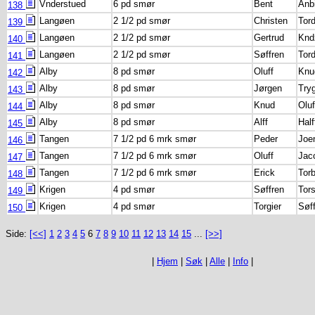
Vnderstued
6 pd smør
Bent
Anb
138
Langøen
2 1/2 pd smør
Christen
Tor
139
Langøen
2 1/2 pd smør
Gertrud
Knd
140
Langøen
2 1/2 pd smør
Søffren
Tor
141
Alby
8 pd smør
Oluff
Knu
142
Alby
8 pd smør
Jørgen
Try
143
Alby
8 pd smør
Knud
Olu
144
Alby
8 pd smør
Alff
Hal
145
Tangen
7 1/2 pd 6 mrk smør
Peder
Joe
146
Tangen
7 1/2 pd 6 mrk smør
Oluff
Jac
147
Tangen
7 1/2 pd 6 mrk smør
Erick
Tor
148
Krigen
4 pd smør
Søffren
Tor
149
Krigen
4 pd smør
Torgier
Søf
150
Side:
[<<]
1
2
3
4
5
6
7
8
9
10
11
12
13
14
15
...
[>>]
|
Hjem
|
Søk
|
Alle
|
Info
|