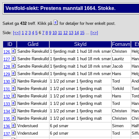
Vestfold-slekt: Prestens manntall 1664. Stokke.
Søket ga
432
treff. Klikk på
for detaljer for hver enkelt post.
Side:
[<<]
1
2
3
4
5
6
7
8
9
10
11
12
13
14
15
...
[>>]
ID
Gård
Skyld
Fornavn
E
Søndre Rørekulld
1 fjerding malt 1 hud 18 mrk smør
Christen
Hel
126
Søndre Rørekulld
1 fjerding malt 1 hud 18 mrk smør
Lauritz
Han
127
Søndre Rørekulld
1 fjerding malt 1 hud 18 mrk smør
Jacob
Han
128
Søndre Rørekulld
1 fjerding malt 1 hud 18 mrk smør
Hans
Hel
129
Nørdre Rørekuld
1 1/2 pd smør 1 fjerding malt
Tord
And
130
Nørdre Rørekuld
1 1/2 pd smør 1 fjerding malt
Torkild
Tor
131
Nørdre Rørekuld
1 1/2 pd smør 1 fjerding malt
Hans
Tor
132
Nørdre Rørekuld
1 1/2 pd smør 1 fjerding malt
Tord
Han
133
Nørdre Rørekuld
1 1/2 pd smør 1 fjerding malt
Christen
Han
134
Nørdre Rørekuld
1 1/2 pd smør 1 fjerding malt
Christen
Chr
135
Vnderstued
6 pd smør
Simen
Half
136
Vnderstued
6 pd smør
Tord
Sif
137