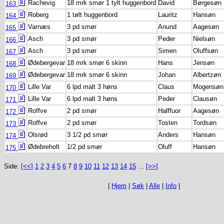
Rachevig
18 mrk smør 1 tylt huggenbord
David
Børgesøn
163
Roberg
1 tølt huggenbord
Lauritz
Hansøn
164
Varnæs
3 pd smør
Anund
Aagesøn
165
Asch
3 pd smør
Peder
Nielsøn
166
Asch
3 pd smør
Simen
Oluffsøn
167
Ødebergevar
18 mrk smør 6 skinn
Hans
Jensøn
168
Ødebergevar
18 mrk smør 6 skinn
Johan
Albertzøn
169
Lille Var
6 lpd malt 3 høns
Claus
Mogensøn
170
Lille Var
6 lpd malt 3 høns
Peder
Clausøn
171
Roffve
2 pd smør
Halffuor
Aagesøn
172
Roffve
2 pd smør
Tosten
Tordsøn
173
Olsrød
3 1/2 pd smør
Anders
Hansøn
174
Ødebreholt
1/2 pd smør
Oluff
Hansøn
175
Side:
[<<]
1
2
3
4
5
6
7
8
9
10
11
12
13
14
15
...
[>>]
|
Hjem
|
Søk
|
Alle
|
Info
|