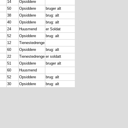
14
Opsiddere
50
Opsiddere
bruger alt
38
Opsiddere
brug: alt
40
Opsiddere
brug: alt
24
Huusmend
er Soldat
52
Opsiddere
brug: alt
12
Tienestedrenge
60
Opsiddere
brug: alt
22
Tienestedrenge
er soldatt
51
Opsiddere
bruger alt
60
Huusmend
52
Opsiddere
brug: alt
30
Opsiddere
brug: alt