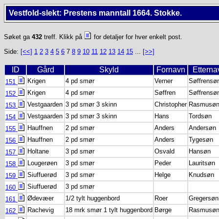
Vestfold-slekt: Prestens manntall 1664. Stokke.
Søket ga
432
treff. Klikk på
for detaljer for hver enkelt post.
Side:
[<<]
1
2
3
4
5
6
7
8
9
10
11
12
13
14
15
...
[>>]
ID
Gård
Skyld
Fornavn
Etterna
Krigen
4 pd smør
Verner
Søffrensø
151
Krigen
4 pd smør
Søffren
Søffrensø
152
Vestgaarden
3 pd smør 3 skinn
Christopher
Rasmusø
153
Vestgaarden
3 pd smør 3 skinn
Hans
Tordsøn
154
Hauffnen
2 pd smør
Anders
Andersøn
155
Hauffnen
2 pd smør
Anders
Tygesøn
156
Holtane
3 pd smør
Osvald
Hansøn
157
Lougerøen
3 pd smør
Peder
Lauritsøn
158
Siuffuerød
3 pd smør
Helge
Knudsøn
159
Siuffuerød
3 pd smør
160
Ødevæer
1/2 tylt huggenbord
Roer
Gregersøn
161
Rachevig
18 mrk smør 1 tylt huggenbord
Børge
Rasmusø
162