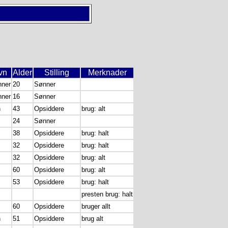
vn
Alder
Stilling
Merknader
nner
20
Sønner
nner
16
Sønner
n
43
Opsiddere
brug: alt
24
Sønner
38
Opsiddere
brug: halt
32
Opsiddere
brug: halt
32
Opsiddere
brug: alt
60
Opsiddere
brug: alt
53
Opsiddere
brug: halt
presten brug: halt
60
Opsiddere
bruger allt
n
51
Opsiddere
brug alt