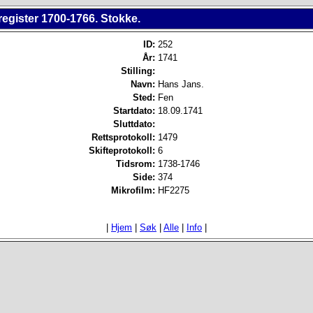
register 1700-1766. Stokke.
ID:
252
År:
1741
Stilling:
Navn:
Hans Jans.
Sted:
Fen
Startdato:
18.09.1741
Sluttdato:
Rettsprotokoll:
1479
Skifteprotokoll:
6
Tidsrom:
1738-1746
Side:
374
Mikrofilm:
HF2275
|
Hjem
|
Søk
|
Alle
|
Info
|