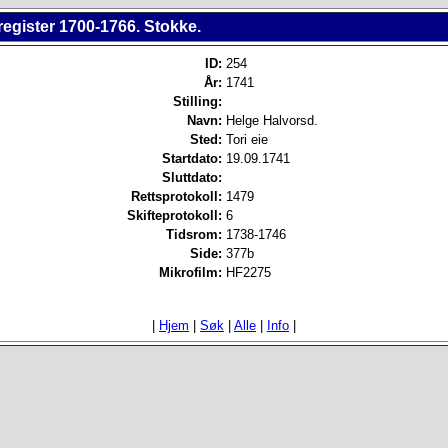
register 1700-1766. Stokke.
ID:
254
År:
1741
Stilling:
Navn:
Helge Halvorsd.
Sted:
Tori eie
Startdato:
19.09.1741
Sluttdato:
Rettsprotokoll:
1479
Skifteprotokoll:
6
Tidsrom:
1738-1746
Side:
377b
Mikrofilm:
HF2275
|
Hjem
|
Søk
|
Alle
|
Info
|