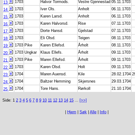
1703
Halvor Tormods.
Vestre Gjennestad
05.11.1703
13
1703
Iver Ols.
Anholt
06.11.1703
14
1703
Karen Larsd.
Anholt
06.11.1703
15
1703
Karen Halvorsd.
Rise
07.11.1703
16
1703
Dorte Hansd.
Gjelstad
07.11.1703
17
1703
Eli Olsd.
Teigen
08.11.1703
18
1703
Pike
Karen Ellefsd.
Årholt
08.11.1703
19
1703
Ungkar
Klaus Ellefs.
Årholt
09.11.1703
20
1703
Pike
Maren Ellefsd.
Årholt
09.11.1703
21
1703
Karen Olsd.
Holt
09.11.1703
22
1704
Maren Auensd.
Kile
28.02.1704
2
23
1704
Baltzer Hemming
Skjersnes
29.03.1704
24
1704
Tore Hans.
Rørkoll
21.10.1704
25
Side: 1
2
3
4
5
6
7
8
9
10
11
12
13
14
15
...
[>>]
|
Hjem
|
Søk
|
Alle
|
Info
|