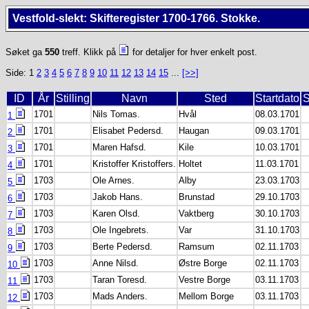
Vestfold-slekt: Skifteregister 1700-1766. Stokke.
Søket ga
550
treff. Klikk på
for detaljer for hver enkelt post.
Side: 1
2
3
4
5
6
7
8
9
10
11
12
13
14
15
...
[>>]
ID
År
Stilling
Navn
Sted
Startdato
S
1701
Nils Tomas.
Hvål
08.03.1701
1
1701
Elisabet Pedersd.
Haugan
09.03.1701
2
1701
Maren Hafsd.
Kile
10.03.1701
3
1701
Kristoffer Kristoffers.
Holtet
11.03.1701
4
1703
Ole Arnes.
Alby
23.03.1703
5
1703
Jakob Hans.
Brunstad
29.10.1703
6
1703
Karen Olsd.
Vaktberg
30.10.1703
7
1703
Ole Ingebrets.
Var
31.10.1703
8
1703
Berte Pedersd.
Ramsum
02.11.1703
9
1703
Anne Nilsd.
Østre Borge
02.11.1703
10
1703
Taran Toresd.
Vestre Borge
03.11.1703
11
1703
Mads Anders.
Mellom Borge
03.11.1703
12