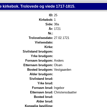
e kirkebok. Trolovede og viede 1717-1815.
ID:
25
Kirkebok:
1
Side:
38a
År:
1721
Nr.:
Trolovelsesdato:
27.02.1721
Vielsesdato:
Kirke:
Sivilstand brudgom:
Yrke brudgom:
Fornavn brudgom:
Anders
Etternavn brudgom:
Olsøn
Bosted brudgom:
Vestgaarden
Alder brudgom:
Sivilstand brud:
Yrke brud:
Fornavn brud:
Ingebor
Etternavn brud:
Christensdaatter
Bosted brud:
Alder brud:
Kongelig bevilling: