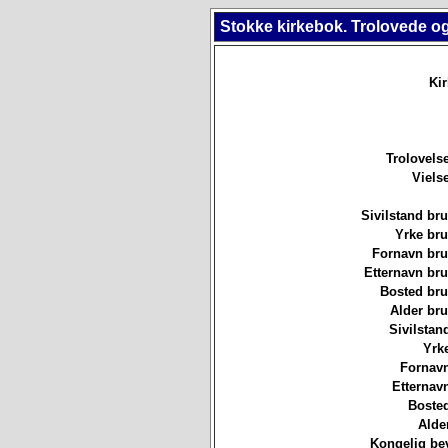
Stokke kirkebok. Trolovede og
Ki
Trolovels
Viels
Sivilstand br
Yrke br
Fornavn br
Etternavn br
Bosted br
Alder br
Sivilstan
Yrk
Fornavn
Etternav
Bosted
Alde
Kongelig bev