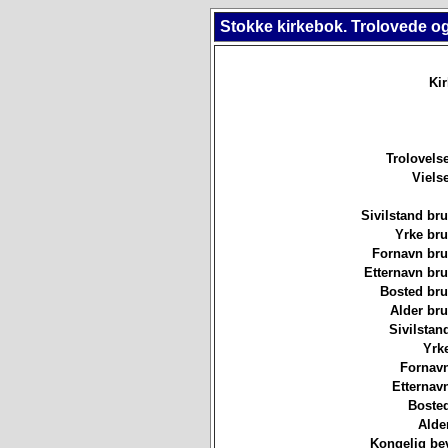
Stokke kirkebok. Trolovede og
Ki
Trolovels
Viels
Sivilstand br
Yrke br
Fornavn br
Etternavn br
Bosted br
Alder br
Sivilstan
Yrk
Fornavn
Etternav
Bosted
Alde
Kongelig bev