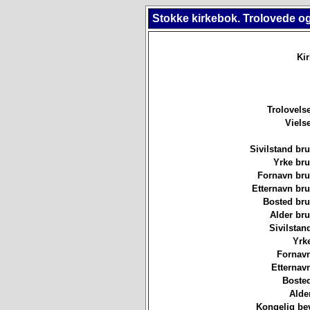
Stokke kirkebok. Trolovede og
Ki
Trolovels
Viels
Sivilstand br
Yrke br
Fornavn br
Etternavn br
Bosted br
Alder br
Sivilstan
Yrk
Fornavn
Etternav
Bosted
Alde
Kongelig bev